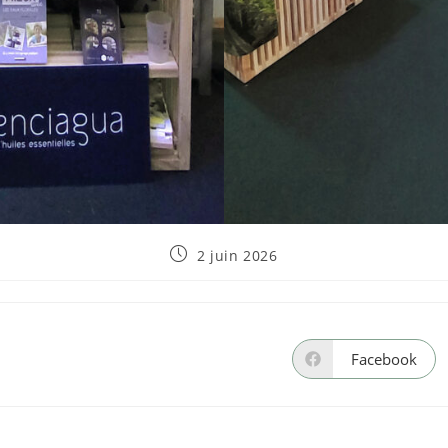
Publication
2 juin 2026
publiée :
Facebook
Ouvrir
dans
une
autre
fenêtre